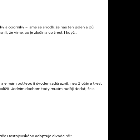
ky a oborníky – jsme se shodli, že nás ten jeden a půl
ili, že víme, co je zločin a co trest. I když…
, ale mám potřebu ji úvodem zdůraznit, neb Zločin a trest
ublížit. Jedním dechem tedy musím raději dodat, že si
loviče Dostojevského adaptuje divadelně?