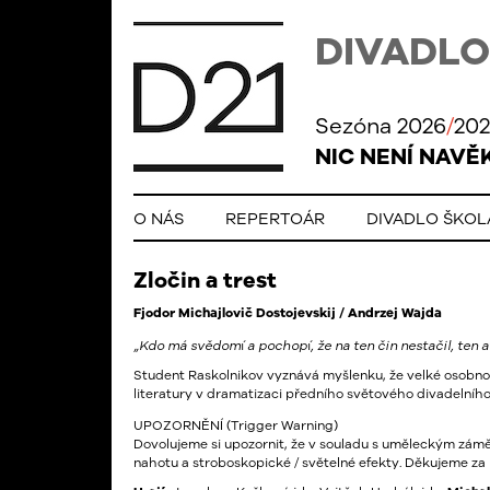
DIVADLO
Sezóna 2026
/
202
NIC NENÍ NAVĚ
O NÁS
REPERTOÁR
DIVADLO ŠKO
Zločin a trest
Fjodor Michajlovič Dostojevskij / Andrzej Wajda
„Kdo má svědomí a pochopí, že na ten čin nestačil, ten ať 
Student Raskolnikov vyznává myšlenku, že velké osobnos
literatury v dramatizaci předního světového divadelního 
UPOZORNĚNÍ (Trigger Warning)
Dovolujeme si upozornit, že v souladu s uměleckým záměr
nahotu a stroboskopické / světelné efekty. Děkujeme za