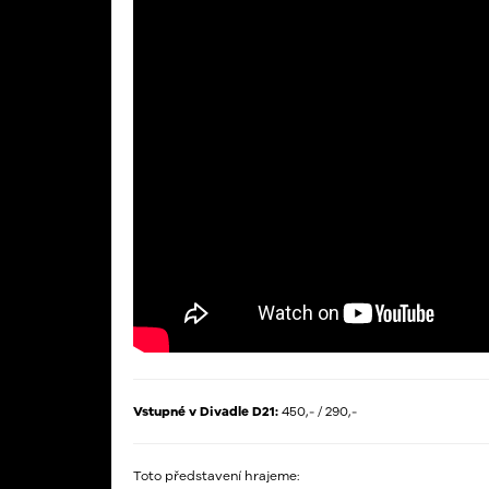
Vstupné v Divadle D21:
450,- / 290,-
Toto představení hrajeme: