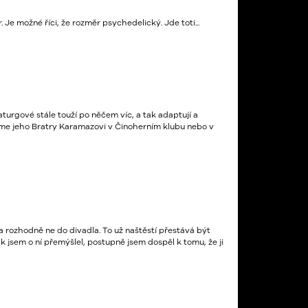
Je možné říci, že rozměr psychedelický. Jde toti...
urgové stále touží po něčem víc, a tak adaptují a
jdeme jeho Bratry Karamazovi v Činoherním klubu nebo v
a rozhodně ne do divadla. To už naštěstí přestává být
ak jsem o ní přemýšlel, postupně jsem dospěl k tomu, že ji