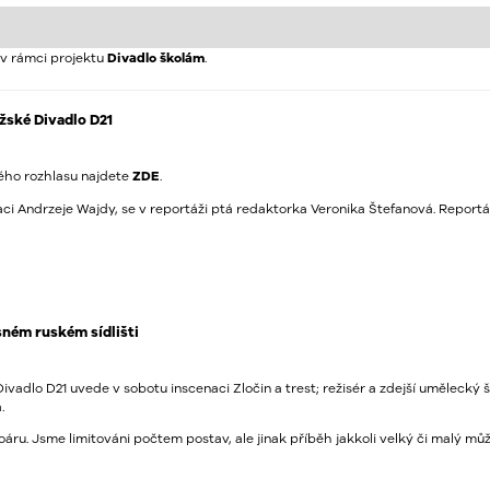
v rámci projektu
Divadlo školám
.
ažské Divadlo D21
kého rozhlasu najdete
ZDE
.
aci Andrzeje Wajdy, se v reportáži ptá redaktorka Veronika Štefanová. Reportá
sném ruském sídlišti
vadlo D21 uvede v sobotu inscenaci Zločin a trest; režisér a zdejší umělecký 
.
áru. Jsme limitováni počtem postav, ale jinak příběh jakkoli velký či malý může