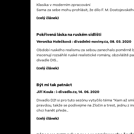
Klasika v moderním zpracování
Sama za sebe mohu prohlásit, že dílo F. M. Dostojevského
(celý článek)
Pokřivená láska na ruském sídlišti
Veronika Holečková : divadelni-noviny.cz, 08. 03. 2020
Období ruského realismu za sebou zanechalo poměrně boh
inscenují rozsáhlé ruské realistické romány, obzvláště 
divadle
DIS...
(celý článek)
Být mi tak patnáct
Jiří Koula : i-divadlo.cz, 14. 06. 2020
Divadlo D21 si pro tuto sezónu vytyčilo téma “Kam až sm
pravdou, takže se podívejme na Zločin a trest, jednu z in
chci hanět přede...
(celý článek)