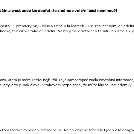
čin a trest aneb lze doufat, že zločince vnitřní běsi neminou?!
stnili 1. premiéry hry Zločin a trest. V kuloárech – i se zasvěcenými divadelní
lmové, televizní a také divadelní. Přesto jsme v detailech tápali. Jen jsme si ujasn
oze, která je mému srdci nejbližší. To je samozřejmě zcela zbytečná informace
í city, a to je pak člověk v takovém rozpoložení, že může klidně i nevědomky 
 v tom literárním podání rozhodně ne. Ale co když se toto dílo Fjodora Michaj