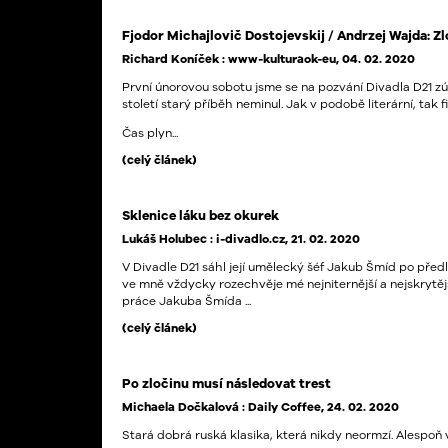
Fjodor Michajlovič Dostojevskij / Andrzej Wajda: Zlo
Richard Koníček : www-kulturaok-eu, 04. 02. 2020
První únorovou sobotu jsme se na pozvání Divadla D21 zúča
století starý příběh neminul. Jak v podobě literární, tak fi
Čas plyn...
(celý článek)
Sklenice láku bez okurek
Lukáš Holubec : i-divadlo.cz, 21. 02. 2020
V Divadle D21 sáhl její umělecký šéf Jakub Šmíd po předl
ve mně vždycky rozechvěje mé nejniternější a nejskrytějš
práce Jakuba Šmída ...
(celý článek)
Po zločinu musí následovat trest
Michaela Dočkalová : Daily Coffee, 24. 02. 2020
Stará dobrá ruská klasika, která nikdy neormzí. Alespoň