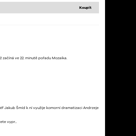
Koupit
ž začíná ve 22. minutě pořadu Mozaika.
šéf Jakub Šmíd k ní využije komorní dramatizaci Andrzeje
te vypr...