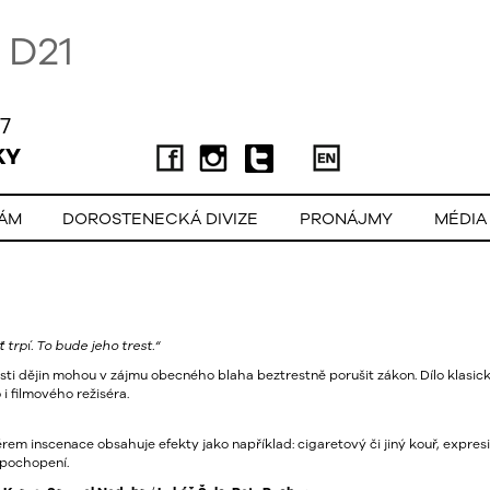
D21
7
KY
LÁM
DOROSTENECKÁ DIVIZE
PRONÁJMY
MÉDIA
trpí. To bude jeho trest.“
ti dějin mohou v zájmu obecného blaha beztrestně porušit zákon. Dílo klasic
i filmového režiséra.
em inscenace obsahuje efekty jako například: cigaretový či jiný kouř, expresi
 pochopení.