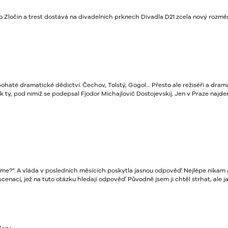
 Zločin a trest dostává na divadelních prknech Divadla D21 zcela nový rozměr. 
até dramatické dědictví. Čechov, Tolstý, Gogol… Přesto ale režiséři a dramat
pak ty, pod nimiž se podepsal Fjodor Michajlovič Dostojevskij. Jen v Praze na
íme?”. A vláda v posledních měsících poskytla jasnou odpověď: Nejlépe nikam 
scenací, jež na tuto otázku hledají odpověď. Původně jsem ji chtěl strhat, ale j