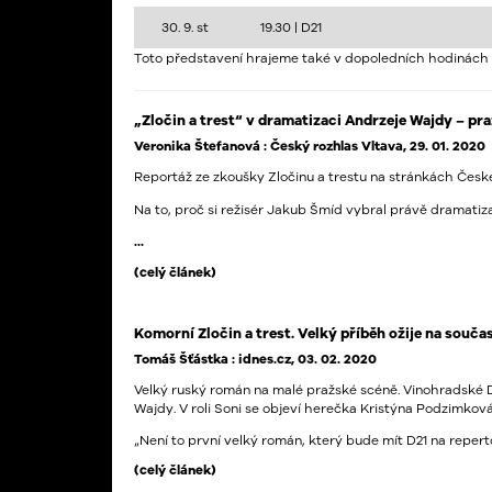
30. 9. st
19.30 |
D21
Toto představení hrajeme také v dopoledních hodinách 
„Zločin a trest“ v dramatizaci Andrzeje Wajdy – pr
Veronika Štefanová : Český rozhlas Vltava, 29. 01. 2020
Reportáž ze zkoušky Zločinu a trestu na stránkách Čes
Na to, proč si režisér Jakub Šmíd vybral právě dramatiz
...
(celý článek)
Komorní Zločin a trest. Velký příběh ožije na souča
Tomáš Šťástka : idnes.cz, 03. 02. 2020
Velký ruský román na malé pražské scéně. Vinohradské Di
Wajdy. V roli Soni se objeví herečka Kristýna Podzimková
„Není to první velký román, který bude mít D21 na reperto
(celý článek)