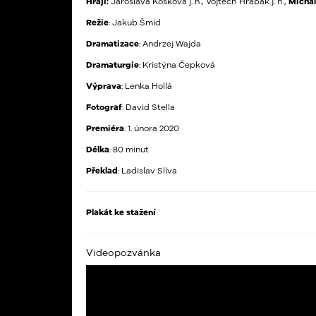
Hrají:
Jaroslava Košková j. h., Vojtěch Hrabák j. h.,
Michal
Režie
: Jakub Šmíd
Dramatizace
: Andrzej Wajda
Dramaturgie
: Kristýna Čepková
Výprava
: Lenka Hollá
Fotograf
: David Stella
Premiéra
: 1. února 2020
Délka
: 80 minut
Překlad
: Ladislav Slíva
Plakát ke stažení
Videopozvánka