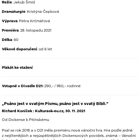
Režie
: Jakub Šmíd
Dramaturgie
: Kristýna Čepková
Výprava
: Petra Krčmářová
Premiéra
: 28. listopadu 2021
Délka
: 60
Věkové doporučení
: od 6 let
Plakát ke stažení
Vstupné v Divadle D21:
290,- / 950,- rodinné
„Psáno jest v svatým Písmu, psáno jest v svatý Bibli.“
Richard Koníček : Kulturaok-eu.cz, 30. 11. 2021
Od Dickense k Pitínskému
Psal se rok 2015 a v D21 měla premiéru nová vánoční hra. Hra podle jedné
z nejčtenějších a nejúspěšnějších Dickensových povídek, známá – Vánoční