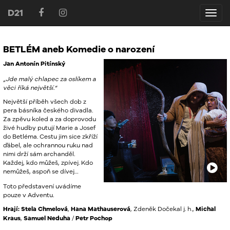
D21
D21
BETLÉM aneb Komedie o narození
Jan Antonín Pitínský
„Jde malý chlapec za oslíkem a
věci říká největší.“
Největší příběh všech dob z
pera básníka českého divadla.
Za zpěvu koled a za doprovodu
živé hudby putují Marie a Josef
do Betléma. Cestu jim sice zkříží
ďábel, ale ochrannou ruku nad
nimi drží sám archanděl.
Každej, kdo můžeš, zpívej. Kdo
nemůžeš, aspoň se dívej…
Toto představení uvádíme
pouze v Adventu.
Hrají:
Stela Chmelová
,
Hana Mathauserová
, Zdeněk Dočekal j. h.,
Michal
Kraus
,
Samuel Neduha
/
Petr Pochop