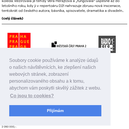
koleda. Režírovala je tehdy Věra Herajtová a „fungovala“ úspěšně až do
letošního roku, kdy ji v repertoáru D21 nahrazuje zbrusu nová inscenace,
tentokrát od českého autora, básníka, spisovatele, dramatika a divadeln...
(celý článek)
Soubory cookie používáme k analýze údajů
o našich návštěvnících, ke zlepšení našich
webových stránek, zobrazení
personalizovaného obsahu a k tomu,
abychom vám poskytli skvělý zážitek z webu.
Co jsou to cookies?
Přijímám
Magistrát hl. m. Prahy podpořil činnost Divadla D21 v roce 2026 celkovou částkou
2 050 000,-.