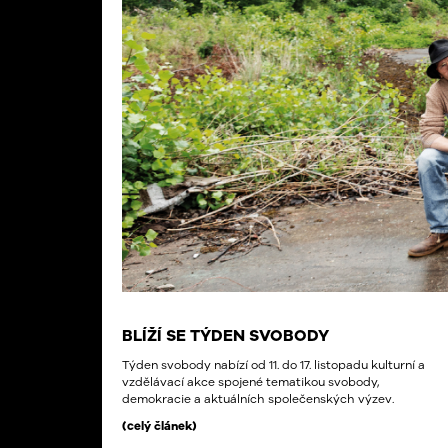
BLÍŽÍ SE TÝDEN SVOBODY
Týden svobody nabízí od 11. do 17. listopadu kulturní a
vzdělávací akce spojené tematikou svobody,
demokracie a aktuálních společenských výzev.
(celý článek)