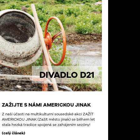
DIVADLO D21
ZAŽIJTE S NÁMI AMERICKOU JINAK
Z naší účasti na multikulturní sousedské akci ZAŽÍT
AMERICKOU
JINAK
(Zažít město jinak) se během let
stala hezká tradice spojená se zahájením sezóny!
(celý článek)