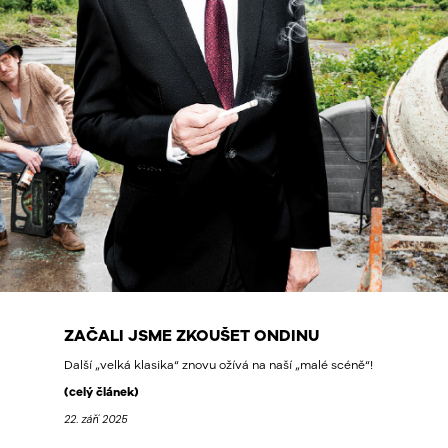
ZAČALI JSME ZKOUŠET ONDINU
Další „velká klasika“ znovu ožívá na naší „malé scéně“!
(celý článek)
22. září 2025