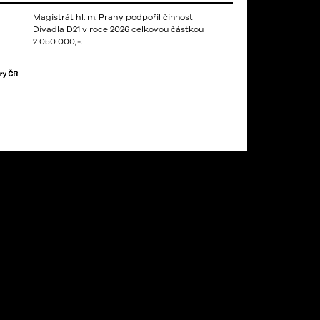
Magistrát hl. m. Prahy podpořil činnost
Divadla D21 v roce 2026 celkovou částkou
2 050 000,-.