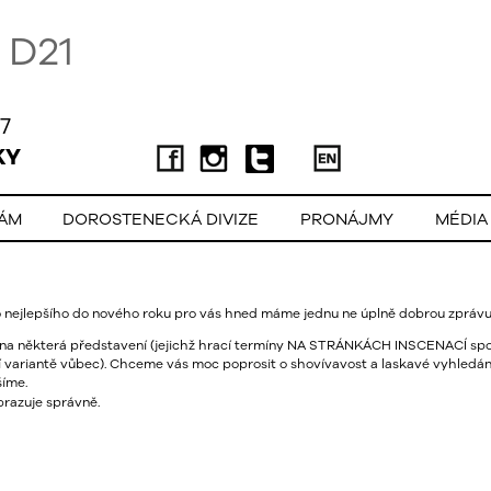
D21
7
KY
LÁM
DOROSTENECKÁ DIVIZE
PRONÁJMY
MÉDIA
ho nejlepšího do nového roku pro vás hned máme jednu ne úplně dobrou zprávu
 na některá představení (jejichž hrací termíny NA STRÁNKÁCH INSCENACÍ spo
í variantě vůbec). Chceme vás moc poprosit o shovívavost a laskavé vyhledá
šíme.
razuje správně.