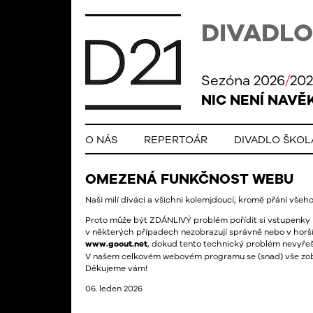
DIVADLO
Sezóna 2026
/
202
NIC NENÍ NAVĚ
O NÁS
REPERTOÁR
DIVADLO ŠKO
OMEZENÁ FUNKČNOST WEBU
Naši milí diváci a všichni kolemjdoucí, kromě přání vše
Proto může být ZDÁNLIVÝ problém pořídit si vstupenky
v některých případech nezobrazují správně nebo v horš
www.goout.net
, dokud tento technický problém nevyře
V našem celkovém webovém programu se (snad) vše zob
Děkujeme vám!
06. leden 2026