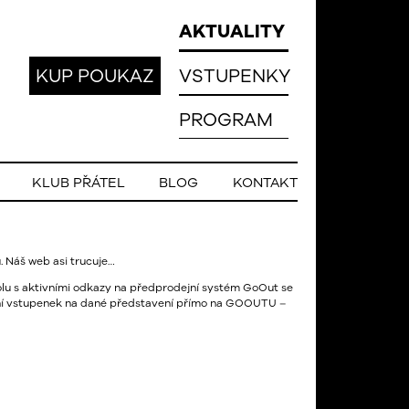
AKTUALITY
KUP POUKAZ
VSTUPENKY
PROGRAM
KLUB PŘÁTEL
BLOG
KONTAKT
. Náš web asi trucuje…
lu s aktivními odkazy na předprodejní systém GoOut se
ní vstupenek na dané představení přímo na
GOOUTU
–