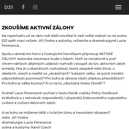
D21
D21
ZKOUŠÍME AKTIVNÍ ZÁLOHY
Na repertoáru už se nám rodí další novinka! K naší velké radosti se na scénu
D21 opět vrací režisér Jiří Ondra a autorka, režisérka a dramaturgyně Lucie
Ferenzová…
Spolu s domácími herci a hostujícími herečkami připravují AKTIVNÍ
ZÁLOHY. Autorská inscenace bude o lidech, kteří se iniciativně a pod
vlivem náhlých dějinných událostí rozhodli vstoupit do tzv. aktivních záloh
armády. Hra je o okamžicích rozhodnutí, které zásadně mění život, o
ideálech, snech a realitě ve „skutečných“ kulisách války. Je pocit morální
odpovědnosti povinností? Pro koho je obrana vlasti otázkou přesvědčení?
Pro koho je válka byznys? A co na to „obyčejný český člověk“?
Scénář Lucie Ferenzové vychází z textu Deník vojínky Petry Horákové
Krištofové a z nahrávek respondentů / účastníků Dobrovolného vojenského
cvičení a cvičení Aktivních záloh.
A na koho se můžeme těšit v tvůrčím týmu a hereckém obsazení?
režie: Jiří Ondra
dramaturgie: Lucie Ferenzová
scéna a kostýmy: Karel Czech