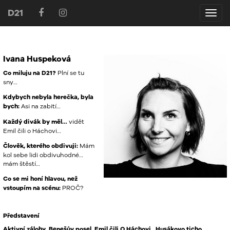
D21
D21
Ivana Huspeková
Co miluju na D21?
Plní se tu
sny…
Kdybych nebyla herečka, byla
bych:
Asi na zabití…
Každý divák by měl…
vidět
Emil čili o Háchovi…
Člověk, kterého obdivuji:
Mám
kol sebe lidi obdivuhodné…
mám štěstí…
Co se mi honí hlavou, než
vstoupím na scénu:
PROČ?
Představení
Aktivní zálohy
,
Benešův posel
,
Emil čili O Háchovi
,
Husákovo ticho
,