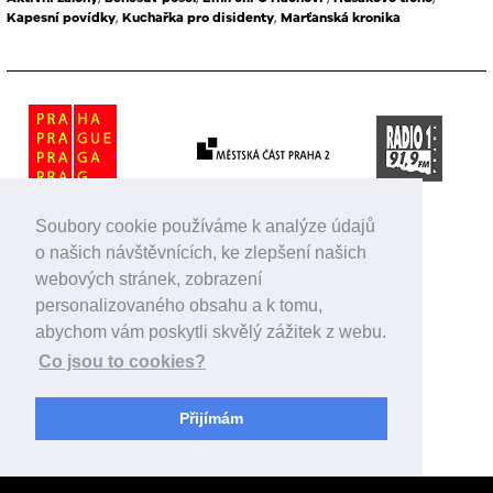
Kapesní povídky
,
Kuchařka pro disidenty
,
Marťanská kronika
Soubory cookie používáme k analýze údajů
o našich návštěvnících, ke zlepšení našich
webových stránek, zobrazení
personalizovaného obsahu a k tomu,
abychom vám poskytli skvělý zážitek z webu.
Co jsou to cookies?
Přijímám
Magistrát hl. m. Prahy podpořil činnost Divadla D21 v roce 2026 celkovou částkou
2 050 000,-.