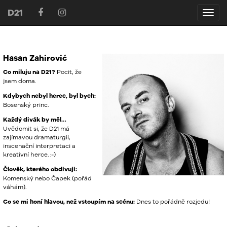
D21
D21
Hasan Zahirović
Co miluju na D21?
Pocit, že
jsem doma.
Kdybych nebyl herec, byl bych:
Bosenský princ.
Každý divák by měl…
Uvědomit si, že D21 má
zajímavou dramaturgii,
inscenační interpretaci a
kreativní herce. :-)
Člověk, kterého obdivuji:
Komenský nebo Čapek (pořád
váhám).
Co se mi honí hlavou, než vstoupím na scénu:
Dnes to pořádně rozjedu!