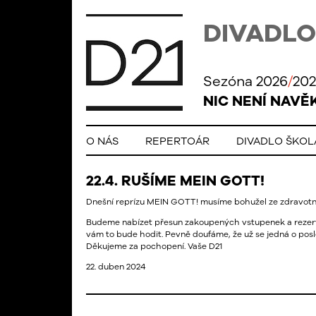
DIVADLO
Sezóna 2026
/
202
NIC NENÍ NAVĚ
O NÁS
REPERTOÁR
DIVADLO ŠKO
22.4. RUŠÍME MEIN GOTT!
Dnešní reprízu
MEIN
GOTT
! musíme bohužel ze zdravotní
Budeme nabízet přesun zakoupených vstupenek a rezervací
vám to bude hodit. Pevně doufáme, že už se jedná o pos
Děkujeme za pochopení. Vaše D21
22. duben 2024