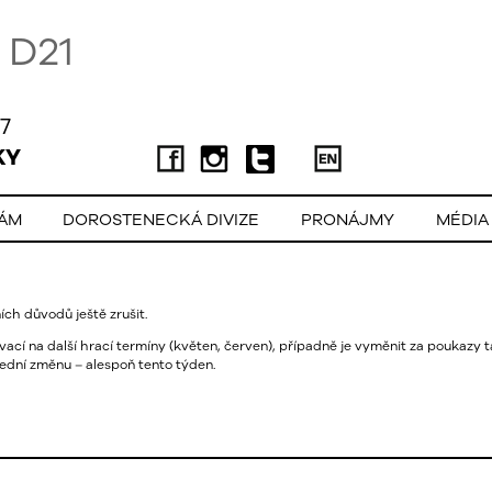
D21
7
KY
LÁM
DOROSTENECKÁ DIVIZE
PRONÁJMY
MÉDIA
ch důvodů ještě zrušit.
 na další hrací termíny (květen, červen), případně je vyměnit za poukazy ta
lední změnu – alespoň tento týden.