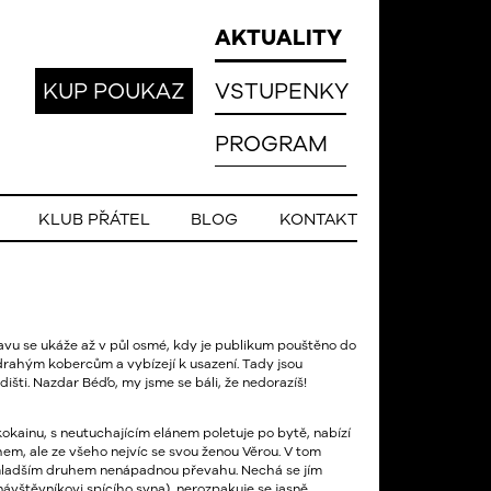
AKTUALITY
KUP POUKAZ
VSTUPENKY
PROGRAM
KLUB PŘÁTEL
BLOG
KONTAKT
avu se ukáže až v půl osmé, kdy je publikum pouštěno do
drahým kobercům a vybízejí k usazení. Tady jsou
dišti. Nazdar Béďo, my jsme se báli, že nedorazíš!
ainu, s neutuchajícím elánem poletuje po bytě, nabízí
em, ale ze všeho nejvíc se svou ženou Věrou. V tom
 mladším druhem nenápadnou převahu. Nechá se jím
návštěvníkovi spícího syna), nerozpakuje se jasně