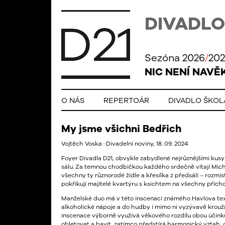
DIVADLO
Sezóna 2026
/
202
NIC NENÍ NAVĚ
O NÁS
REPERTOÁR
DIVADLO ŠKO
My jsme všichni Bedřich
Vojtěch Voska : Divadelní noviny, 18. 09. 2024
Foyer Divadla D21, obvykle zabydlené nejrůznějšími kus
sálu. Za temnou chodbičkou každého srdečně vítají Micha
všechny ty různorodé židle a křesílka z předsálí – rozmíst
pokřikují majitelé kvartýru s ksichtem na všechny přích
Manželské duo má v této inscenaci známého Havlova tex
alkoholické nápoje a do hudby i mimo ni vyzývavě krouží
inscenace výborně využívá věkového rozdílu obou účin
obletovat a bavit, zatímco předstírá harmonický vztah, 