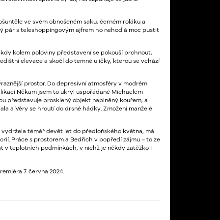
 ošuntěle ve svém obnošeném saku, černém roláku a
ký pár s teleshoppingovým ajfrem ho nehodlá moc pustit
někdy kolem poloviny představení se pokouší prchnout,
ledištní elevace a skočí do temné uličky, kterou se vchází
ýraznější prostor. Do depresivní atmosféry v modrém
ublikaci Někam jsem to ukryl uspořádané Michaelem
ou představuje prosklený objekt naplněný kouřem, a
hala a Věry se hroutí do drsné hádky. Zmožení manželé
ru vydržela téměř devět let do předloňského května, má
í. Práce s prostorem a Bedřich v popředí zájmu – to ze
át v teplotních podmínkách, v nichž je někdy zatěžko i
remiéra 7. června 2024.