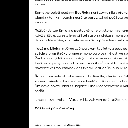
zavelet.
Samotné pojetí postavy Bedřicha není zprvu nijak přek
plandavých kalhotách neurčité barvy. Už od počátku pů
ke slovu.
Režisér Jakub Šmíd ale postupně jeho existenci nad rám
když zjišťuje, co se z jeho přátel stalo za okázalá monst
do sálu. Neuspěje, manželé ho vzkřísí a přivedou zpět me
Když mu Michal s Věrou začnou promítat fotky z cest po
světle z promítačky pronese monolog o osamělosti ve sp
Žantovským). Nápor domnělých přátel se však následně 
tlačí na něj, aby po jejich vzoru změnil svůj život k l
nakonec vezmou zavděk desítkami Bedřichů v publiku a
Šmídovi se pohostinský návrat do divadla, které do loňs
komorní vinohradská scéna na kontě další pozoruhodnou
Šmídova pojetí utkví asi nejvíce. Obdiv červnového divák
sedět.
Václav Havel
Divadlo D21, Praha –
: Vernisáž. Režie Ja
Odkaz na původní zdroj
Více o představení
Vernisáž