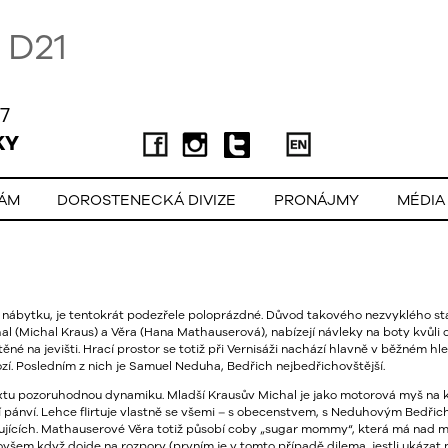
D21
7
KY
LÁM
DOROSTENECKÁ DIVIZE
PRONÁJMY
MÉDIA
y nábytku, je tentokrát podezřele poloprázdné. Důvod takového nezvyklého st
l (Michal Kraus) a Věra (Hana Mathauserová), nabízejí návleky na boty kvůli 
ěné na jevišti. Hrací prostor se totiž při Vernisáži nachází hlavně v běžném hle
ozí. Posledním z nich je Samuel Neduha, Bedřich nejbedřichovštější.
tu pozoruhodnou dynamiku. Mladší Krausův Michal je jako motorová myš na kok
 pánví. Lehce flirtuje vlastně se všemi – s obecenstvem, s Neduhovým Bedřich
kujících. Mathauserové Věra totiž působí coby „sugar mommy“, která má nad
ovšem když dojde na rozpory (prvním je v tomto případě dilema, jestli ukázat 