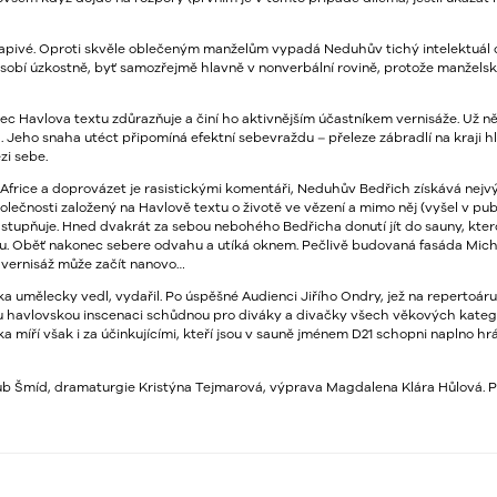
vapivé. Oproti skvěle oblečeným manželům vypadá Neduhův tichý intelektuál
sobí úzkostně, byť samozřejmě hlavně v nonverbální rovině, protože manžels
ec Havlova textu zdůrazňuje a činí ho aktivnějším účastníkem vernisáže. Už 
ra. Jeho snaha utéct připomíná efektní sebevraždu – přeleze zábradlí na kraji h
zi sebe.
 Africe a doprovázet je rasistickými komentáři, Neduhův Bedřich získává nejv
olečnosti založený na Havlově textu o životě ve vězení a mimo něj (vyšel v p
stupňuje. Hned dvakrát za sebou nebohého Bedřicha donutí jít do sauny, kter
epšímu. Oběť nakonec sebere odvahu a utíká oknem. Pečlivě budovaná fasáda Mic
 vernisáž může začít nanovo…
ka umělecky vedl, vydařil. Po úspěšné Audienci Jiřího Ondry, jež na repertoá
 havlovskou inscenaci schůdnou pro diváky a divačky všech věkových kategori
a míří však i za účinkujícími, kteří jsou v sauně jménem D21 schopni naplno hr
kub Šmíd, dramaturgie Kristýna Tejmarová, výprava Magdalena Klára Hůlová. P