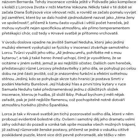
názvem Bernarda. Tehdy inscenace vznikla ještě v Pidivadle jako kompilace
s koláží z Lorcova života v režii Martina Vokouna. Někdy také v té době se
začala Diana Šoltýsová více věnovat režii, a rovněž se začalo pomalu vyvíjet
její zaměření, které by se dalo hodně zjednodušeně nazvat jako „téma ženy
ve společnosti“, přičemž k tomu často využívá i větší počet hereček, jež
mohou vytvořit nejen specifickou atmosféru, ale přímo temperamentem
přetékající chór, což tedy v Krvavé svatbě je přítomno vrchovatě.
V úvodu doslova vpadne na jeviště Samuel Neduha, který jako jediný
mužský element vyskytující se fyzicky v inscenaci ztvárňuje samotného
Lorcu. Tvůrci využili jeho větu: „Až jednou umřu, pohřběte mě s mou
kytarou.“, a tak ji také herec ihned uchopí, čímž je vysvětleno, že se
ocitáme v jiném světě, jemuž je asi nejbližší očistec. Dalších osm hereček,
představující různé Lorcovy představitelky z jeho díla, se pohybují po celou
dobu na jiné části jeviště, což je znázorněno funkční a efektní světelnou
stěnou. Jediný, kdo se pohybuje skrze tuto hranici je postava Smrti v
podání Markéty Burešové. Její hluboký hlas a první tóny kytary v ruce
Samuela Neduhy také předznamenávají jednu z důležitých složek
inscenace, kterou je hudba, již složil Ibby. Pokud bychom ji měli nějak
zařadit, pak je jistě nejblíže flamencu, což pochopitelně notně dotváří
atmosféru horkého jižního Španělska.
Lorca je tak v Krvavé svatbě jen tichý pozorovatel svého díla, které v něm
probouzí evidentně bolestné city. Ovšem i samotný děj jeho dramatu velmi
záhy odchází do pozadí a vzniká tak spíše mozaika všech možných trápení,
již zažívají různorodé ženské postavy, přičemž se jedná o vskutku citlivě
poskládané puzzle, které sice drží pevně pohromadě, ale těžko v něm