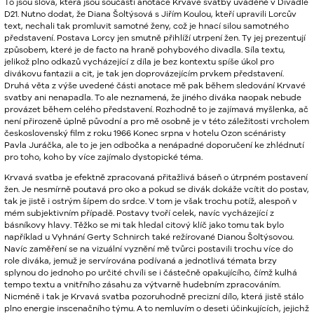
To jsou slova, která jsou součástí anotace Krvavé svatby uváděné v Divadle
D21. Nutno dodat, že Diana Šoltýsová s Jiřím Koulou, kteří upravili Lorcův
text, nechali tak promluvit samotné ženy, což je hnací silou samotného
představení. Postava Lorcy jen smutně přihlíží utrpení žen. Ty jej prezentují
způsobem, které je de facto na hraně pohybového divadla. Síla textu,
jelikož plno odkazů vycházející z díla je bez kontextu spíše úkol pro
divákovu fantazii a cit, je tak jen doprovázejícím prvkem představení.
Druhá věta z výše uvedené části anotace mě pak během sledování Krvavé
svatby ani nenapadla. To ale neznamená, že jiného diváka naopak nebude
provázet během celého představení. Rozhodně to je zajímavá myšlenka, ač
není přirozeně úplně původní a pro mě osobně je v této záležitosti vrcholem
československý film z roku 1966 Konec srpna v hotelu Ozon scénáristy
Pavla Juráčka, ale to je jen odbočka a nenápadné doporučení ke zhlédnutí
pro toho, koho by více zajímalo dystopické téma.
Krvavá svatba je efektně zpracovaná přitažlivá báseň o útrpném postavení
žen. Je nesmírně poutavá pro oko a pokud se divák dokáže vcítit do postav,
tak je jistě i ostrým šípem do srdce. V tom je však trochu potíž, alespoň v
mém subjektivním případě. Postavy tvoří celek, navíc vycházející z
básníkovy hlavy. Těžko se mi tak hledal citový klíč jako tomu tak bylo
například u Vyhnání Gerty Schnirch také režírované Dianou Šoltýsovou.
Navíc zaměření se na vizuální vyznění mě tvůrci postavili trochu více do
role diváka, jemuž je servírována podívaná a jednotlivá témata brzy
splynou do jednoho po určité chvíli se i částečně opakujícího, čímž kulhá
tempo textu a vnitřního zásahu za výtvarně hudebním zpracováním.
Nicméně i tak je Krvavá svatba pozoruhodně precizní dílo, která jistě stálo
plno energie inscenačního týmu. A to nemluvím o deseti účinkujících, jejichž