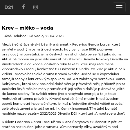
D21
D21
Krev – mléko – voda
Lukáš Holubec : i-divadlo, 18. 04. 2023
Meziválečný španělský básník a dramatik Federico García Lorca, který
zemřel v pouhým osmatřiceti letech, kdy byl v roce 1936 popraven
pravicovými povstalci, je na českých jevištích dalo by se říct jako doma.
Aktuálně mohou na jeho dílo narazit návštěvníci Divadla Rokoko, Divadla na
Vinohradech a od konce loňského roku také ti, kteří mají rádi menší
vinohradskou scénu, konkrétně tu s názvem Divadlo D21. Zde je aktuálně k
vidění Lorcovo básnické drama Krvavá svatba. Jedná se o koprodukci
tamější scény s loni vzniklým spolkem Didi Art založeným herečkou Dianou
Šoltýsovou, která se v poslední době věnuje převážně režii, přičemž jen za
poslední čtyři měsíce měly premiéru tři její režie a další je plánována ještě
do konce sezóny. To svědčí mimo jiné o nebývalé energii, a ta je také
mohutně přítomna právě i v Krvavé svatbě, čímž musím hned úvodem
ocenit kompletní inscenační tým, jelikož především divoká vášeň provází
celé představení a je, zdá se mi, i klíčem k inscenaci. Tím také bohatě
naplňuje název sezóny 2022/2023 Divadla D21, který zní „Amputace srdce“.
S dílem Federica Garcii Lorci už má Diana Šoltýsová zkušenosti z pět let
starého nazkoušení jeho dramatu Dům Bernardy Alby, uváděným pod