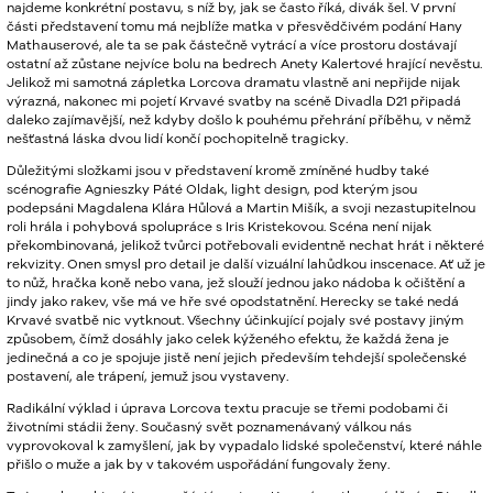
najdeme konkrétní postavu, s níž by, jak se často říká, divák šel. V první
části představení tomu má nejblíže matka v přesvědčivém podání Hany
Mathauserové, ale ta se pak částečně vytrácí a více prostoru dostávají
ostatní až zůstane nejvíce bolu na bedrech Anety Kalertové hrající nevěstu.
Jelikož mi samotná zápletka Lorcova dramatu vlastně ani nepřijde nijak
výrazná, nakonec mi pojetí Krvavé svatby na scéně Divadla D21 připadá
daleko zajímavější, než kdyby došlo k pouhému přehrání příběhu, v němž
nešťastná láska dvou lidí končí pochopitelně tragicky.
Důležitými složkami jsou v představení kromě zmíněné hudby také
scénografie Agnieszky Páté Oldak, light design, pod kterým jsou
podepsáni Magdalena Klára Hůlová a Martin Mišík, a svoji nezastupitelnou
roli hrála i pohybová spolupráce s Iris Kristekovou. Scéna není nijak
překombinovaná, jelikož tvůrci potřebovali evidentně nechat hrát i některé
rekvizity. Onen smysl pro detail je další vizuální lahůdkou inscenace. Ať už je
to nůž, hračka koně nebo vana, jež slouží jednou jako nádoba k očištění a
jindy jako rakev, vše má ve hře své opodstatnění. Herecky se také nedá
Krvavé svatbě nic vytknout. Všechny účinkující pojaly své postavy jiným
způsobem, čímž dosáhly jako celek kýženého efektu, že každá žena je
jedinečná a co je spojuje jistě není jejich především tehdejší společenské
postavení, ale trápení, jemuž jsou vystaveny.
Radikální výklad i úprava Lorcova textu pracuje se třemi podobami či
životními stádii ženy. Současný svět poznamenávaný válkou nás
vyprovokoval k zamyšlení, jak by vypadalo lidské společenství, které náhle
přišlo o muže a jak by v takovém uspořádání fungovaly ženy.