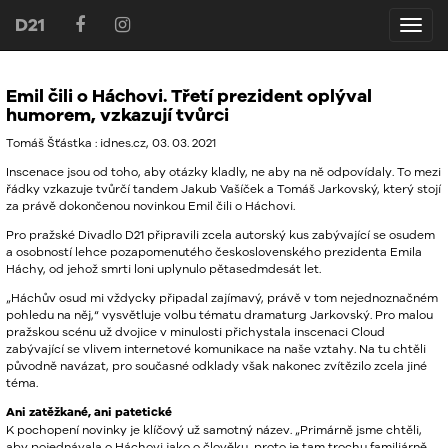
D21
D21
Emil čili o Háchovi. Třetí prezident oplýval
humorem, vzkazují tvůrci
Tomáš Šťástka : idnes.cz, 03. 03. 2021
Inscenace jsou od toho, aby otázky kladly, ne aby na ně odpovídaly. To mezi
řádky vzkazuje tvůrčí tandem Jakub Vašíček a Tomáš Jarkovský, který stojí
za právě dokončenou novinkou Emil čili o Háchovi.
Pro pražské Divadlo D21 připravili zcela autorský kus zabývající se osudem
a osobností lehce pozapomenutého československého prezidenta Emila
Háchy, od jehož smrti loni uplynulo pětasedmdesát let.
„Háchův osud mi vždycky připadal zajímavý, právě v tom nejednoznačném
pohledu na něj,“ vysvětluje volbu tématu dramaturg Jarkovský. Pro malou
pražskou scénu už dvojice v minulosti přichystala inscenaci Cloud
zabývající se vlivem internetové komunikace na naše vztahy. Na tu chtěli
původně navázat, pro současné odklady však nakonec zvítězilo zcela jiné
téma.
Ani zatěžkané, ani patetické
K pochopení novinky je klíčový už samotný název. „Primárně jsme chtěli,
aby pojednávala o Háchovi jako o člověku, proto je tam trochu familiárně