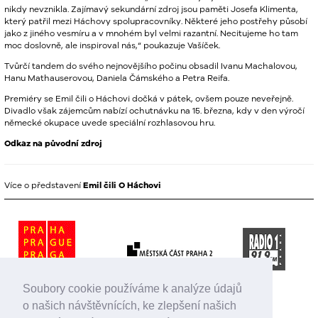
nikdy nevznikla. Zajímavý sekundární zdroj jsou paměti Josefa Klimenta,
který patřil mezi Háchovy spolupracovníky. Některé jeho postřehy působí
jako z jiného vesmíru a v mnohém byl velmi razantní. Necitujeme ho tam
moc doslovně, ale inspiroval nás,“ poukazuje Vašíček.
Tvůrčí tandem do svého nejnovějšího počinu obsadil Ivanu Machalovou,
Hanu Mathauserovou, Daniela Čámského a Petra Reifa.
Premiéry se Emil čili o Háchovi dočká v pátek, ovšem pouze neveřejně.
Divadlo však zájemcům nabízí ochutnávku na 15. března, kdy v den výročí
německé okupace uvede speciální rozhlasovou hru.
Odkaz na původní zdroj
Více o představení
Emil čili O Háchovi
Soubory cookie používáme k analýze údajů
o našich návštěvnících, ke zlepšení našich