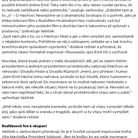
použité křestní jméno Emil. Taky nám šlo o to, aby název vysílal zprávu, že
to nebude zatěžkané nebo patetické,“ uvažuje Jarkovský. „Důležité tam je
to „o“ – O Háchovi. Nesnažíme se o dramatický životopis či o portrét, jako je
třeba televizní film s Rudolfem Hrušínským Noc rozhodnutí, což byl
mimochodem jeho poslední film a dochází tam k takovému až splynutí s
postavou,“ pokračuje Vašíček.
„Spíš nám jde o to, co o Háchovi říkali a jak o něm smýšleli jiní, samozřejmě
v nějakém kontextu. Pohlížíme na něj s odstupem, setkáte se s tak trochu
brechtovským způsobem vyprávění,“ dodává režisér a přiznává, že
samotný název formálně inspiroval i Rousseaův spis Emil čili o výchově.
Novinka, která bude jedním z mála divadelních děl, jež se naším třetím
prezidentem a jediným prezidentem protektorátu zabývají (Háchovi se
věnovalo i Divadlo Feste a Divadlo Různých Jmen), prý přinese i humor.
„Sám Emil Hácha tomu nahrává, protože to byl člověk, který humorem a
sebeironií dost oplýval. Do inscenace se to možná nakonec nedostalo v
takové míře, ale několik situací, které na to poukazují, tam je. Nevešel se
nám tam například fakt, že s chutí sbíral protektorátní vtipy sám o sobě,“
upřesňuje Vašíček.
„Mně nikdy moc nezajímala komedie, protože tam už vtipy vymyslel někdo
jiný, jako spíš dělat si srandu z tragédií, abych si ty vtipy mohl vymýšlet
sám,“ dodává režisér.
Rozhlasová hra k okupaci
Vašíček s Jarkovským přiznávají, že je k tvorbě výrazně inspirovala kniha
Víta Machálka Prezident lidskosti. „Bez té knížky by asi naše inscenace