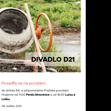
DIVADLO D21
Posaďte se na povstání
Ve středu 8.5. si připomínáme Pražské povstání.
Hrajeme od 11.00
Ferdu Mravence
a od 18.00
Luisu a
Lotku
.
06. květen 2013