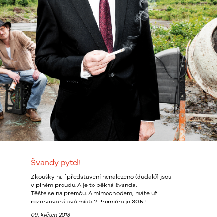
Švandy pytel!
Zkoušky na [představení nenalezeno (dudak)] jsou
v plném proudu. A je to pěkná švanda.
Těšte se na premču. A mimochodem, máte už
rezervovaná svá místa? Premiéra je 30.5.!
09. květen 2013