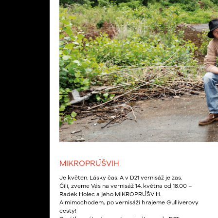
MIKROPRŮŠVIH
Je květen. Lásky čas. A v D21 vernisáž je zas.
Čili, zveme Vás na vernisáž 14. května od 18.00 –
Radek Holec a jeho MIKROPRŮŠVIH.
A mimochodem, po vernisáži hrajeme Gulliverovy
cesty!